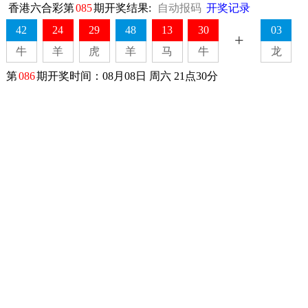
香港六合彩第
085
期开奖结果:
自动报码
开奖记录
42
24
29
48
13
30
03
+
牛
羊
虎
羊
马
牛
龙
第
086
期开奖时间：08月08日 周六 21点30分