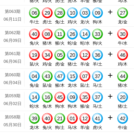
猪/火
鸡/火
虎/土
虎/木
羊/金
猴/金
马/水
+
第063期
06
29
28
10
03
09
27
06月11日
牛/土
虎/土
兔/土
鸡/火
龙/火
狗/木
龙/金
+
第062期
40
08
11
26
14
33
30
06月09日
兔/火
猪/木
猴/火
蛇/金
蛇/水
狗/火
牛/水
+
第061期
19
34
05
20
12
36
46
06月06日
鼠/火
鸡/金
虎/金
猪/土
羊/金
羊/土
鸡/木
+
第060期
04
43
47
15
07
37
44
06月04日
兔/金
鼠/金
猴/木
龙/水
鼠/土
马/土
猪/水
+
第059期
14
16
45
09
35
37
20
06月02日
蛇/水
兔/木
狗/水
狗/木
猴/金
马/土
猪/土
+
第058期
39
40
21
01
12
41
42
05月30日
龙/木
兔/火
狗/土
马/水
羊/金
虎/火
牛/金