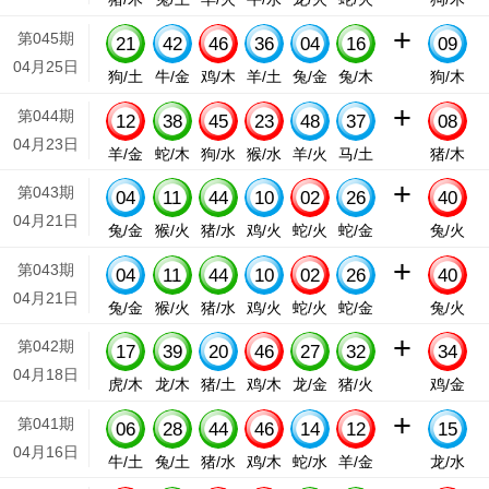
+
第045期
21
42
46
36
04
16
09
04月25日
狗/土
牛/金
鸡/木
羊/土
兔/金
兔/木
狗/木
+
第044期
12
38
45
23
48
37
08
04月23日
羊/金
蛇/木
狗/水
猴/水
羊/火
马/土
猪/木
+
第043期
04
11
44
10
02
26
40
04月21日
兔/金
猴/火
猪/水
鸡/火
蛇/火
蛇/金
兔/火
+
第043期
04
11
44
10
02
26
40
04月21日
兔/金
猴/火
猪/水
鸡/火
蛇/火
蛇/金
兔/火
+
第042期
17
39
20
46
27
32
34
04月18日
虎/木
龙/木
猪/土
鸡/木
龙/金
猪/火
鸡/金
+
第041期
06
28
44
46
14
12
15
04月16日
牛/土
兔/土
猪/水
鸡/木
蛇/水
羊/金
龙/水