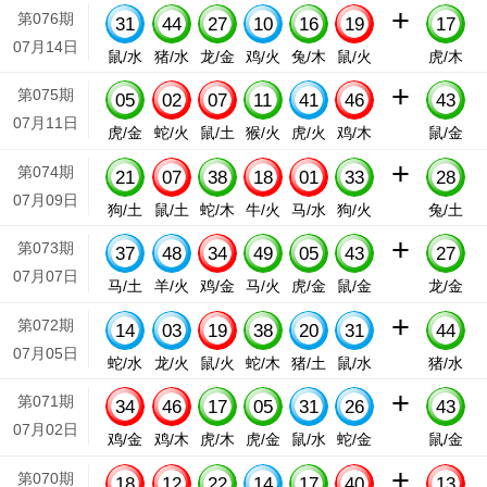
+
第076期
31
44
27
10
16
19
17
07月14日
鼠/水
猪/水
龙/金
鸡/火
兔/木
鼠/火
虎/木
+
第075期
05
02
07
11
41
46
43
07月11日
虎/金
蛇/火
鼠/土
猴/火
虎/火
鸡/木
鼠/金
+
第074期
21
07
38
18
01
33
28
07月09日
狗/土
鼠/土
蛇/木
牛/火
马/水
狗/火
兔/土
+
第073期
37
48
34
49
05
43
27
07月07日
马/土
羊/火
鸡/金
马/火
虎/金
鼠/金
龙/金
+
第072期
14
03
19
38
20
31
44
07月05日
蛇/水
龙/火
鼠/火
蛇/木
猪/土
鼠/水
猪/水
+
第071期
34
46
17
05
31
26
43
07月02日
鸡/金
鸡/木
虎/木
虎/金
鼠/水
蛇/金
鼠/金
+
第070期
18
12
22
14
17
40
13