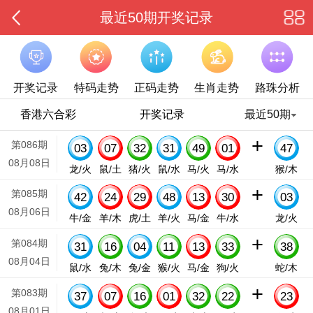
最近50期开奖记录
开奖记录
特码走势
正码走势
生肖走势
路珠分析
香港六合彩
开奖记录
最近50期
+
第086期
03
07
32
31
49
01
47
08月08日
龙/火
鼠/土
猪/火
鼠/水
马/火
马/水
猴/木
+
第085期
42
24
29
48
13
30
03
08月06日
牛/金
羊/木
虎/土
羊/火
马/金
牛/水
龙/火
+
第084期
31
16
04
11
13
33
38
08月04日
鼠/水
兔/木
兔/金
猴/火
马/金
狗/火
蛇/木
+
第083期
37
07
16
01
32
22
23
08月01日