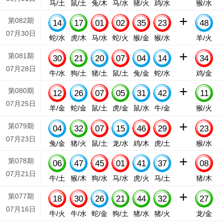
马/土
鼠/土
兔/木
马/水
猪/火
鸡/水
猴/水
+
第082期
14
17
01
02
35
23
48
07月30日
蛇/水
虎/木
马/水
蛇/火
猴/金
猴/水
羊/火
+
第081期
30
21
20
07
04
14
34
07月28日
牛/水
狗/土
猪/土
鼠/土
兔/金
蛇/水
鸡/金
+
第080期
12
26
07
05
31
42
11
07月25日
羊/金
蛇/金
鼠/土
虎/金
鼠/水
牛/金
猴/火
+
第079期
04
32
07
15
46
29
23
07月23日
兔/金
猪/火
鼠/土
龙/水
鸡/木
虎/土
猴/水
+
第078期
06
47
45
01
41
37
08
07月21日
牛/土
猴/木
狗/水
马/水
虎/火
马/土
猪/木
+
第077期
18
30
26
21
44
32
27
07月16日
牛/火
牛/水
蛇/金
狗/土
猪/水
猪/火
龙/金