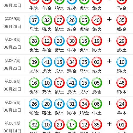
06月30日
牛/火
羊/金
鸡/水
蛇/水
虎/木
兔/火
马/金
+
第069期
37
32
07
26
05
40
35
06月28日
马/土
猪/火
鼠/土
蛇/金
虎/金
兔/火
猴/金
+
第068期
28
12
20
30
16
19
29
06月25日
兔/土
羊/金
猪/土
牛/水
兔/木
鼠/火
虎/土
+
第067期
39
41
15
34
25
02
10
06月23日
龙/木
虎/火
龙/水
鸡/金
马/木
蛇/火
鸡/火
+
第066期
16
10
07
41
15
05
46
06月20日
兔/木
鸡/火
鼠/土
虎/火
龙/水
虎/金
鸡/木
+
第065期
26
20
47
31
34
06
24
06月18日
蛇/金
猪/土
猴/木
鼠/水
鸡/金
牛/土
羊/木
+
第064期
32
10
29
17
12
35
01
06月14日