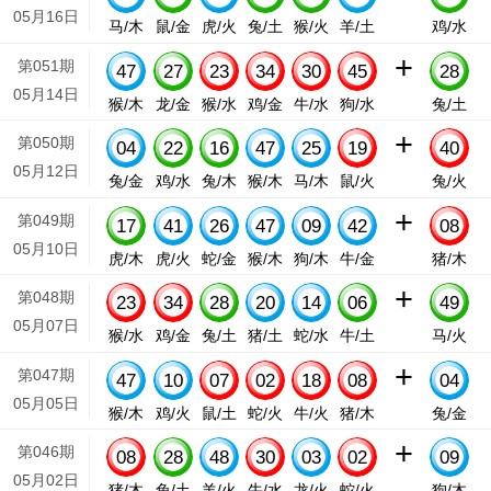
05月16日
马/木
鼠/金
虎/火
兔/土
猴/火
羊/土
鸡/水
+
第051期
47
27
23
34
30
45
28
05月14日
猴/木
龙/金
猴/水
鸡/金
牛/水
狗/水
兔/土
+
第050期
04
22
16
47
25
19
40
05月12日
兔/金
鸡/水
兔/木
猴/木
马/木
鼠/火
兔/火
+
第049期
17
41
26
47
09
42
08
05月10日
虎/木
虎/火
蛇/金
猴/木
狗/木
牛/金
猪/木
+
第048期
23
34
28
20
14
06
49
05月07日
猴/水
鸡/金
兔/土
猪/土
蛇/水
牛/土
马/火
+
第047期
47
10
07
02
18
08
04
05月05日
猴/木
鸡/火
鼠/土
蛇/火
牛/火
猪/木
兔/金
+
第046期
08
28
48
30
03
02
09
05月02日
猪/木
兔/土
羊/火
牛/水
龙/火
蛇/火
狗/木