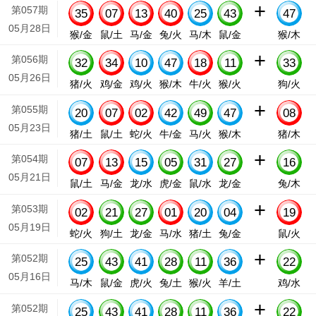
+
第057期
35
07
13
40
25
43
47
05月28日
猴/金
鼠/土
马/金
兔/火
马/木
鼠/金
猴/木
+
第056期
32
34
10
47
18
11
33
05月26日
猪/火
鸡/金
鸡/火
猴/木
牛/火
猴/火
狗/火
+
第055期
20
07
02
42
49
47
08
05月23日
猪/土
鼠/土
蛇/火
牛/金
马/火
猴/木
猪/木
+
第054期
07
13
15
05
31
27
16
05月21日
鼠/土
马/金
龙/水
虎/金
鼠/水
龙/金
兔/木
+
第053期
02
21
27
01
20
04
19
05月19日
蛇/火
狗/土
龙/金
马/水
猪/土
兔/金
鼠/火
+
第052期
25
43
41
28
11
36
22
05月16日
马/木
鼠/金
虎/火
兔/土
猴/火
羊/土
鸡/水
+
第052期
25
43
41
28
11
36
22