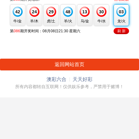
返回网站首页
澳彩六合
天天好彩
所有内容都转自互联网！仅供娱乐参考，严禁用于赌博！