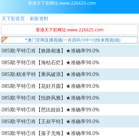
香港天下彩网址:www.226625.com
天下彩首页
刷新资料
>
香港天下彩网址:www.226625.com
*澳门官网直播视频(一肖四码10中10)快来围观(稳)
085期:平特①肖【狭路相逢】★准确率99.0%
085期:平特①肖【海枯石烂】★准确率98.0%
085期:精准平特【乘风破浪】★准确率99.0%
085期:平特①肖【花好月圆】★准确率99.0%
085期:平特①肖【恬静风雅】★准确率99.0%
085期:平特①肖【芭比娃娃】★准确率99.0%
085期:平特①肖【王叔平特】★准确率99.0%
085期:平特①肖【落子无悔】★准确率98.0%