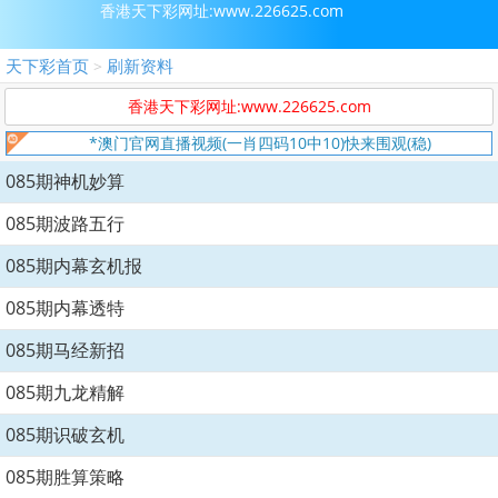
香港天下彩网址:www.226625.com
天下彩首页
刷新资料
>
香港天下彩网址:www.226625.com
*澳门官网直播视频(一肖四码10中10)快来围观(稳)
085期神机妙算
085期波路五行
085期内幕玄机报
085期内幕透特
085期马经新招
085期九龙精解
085期识破玄机
085期胜算策略