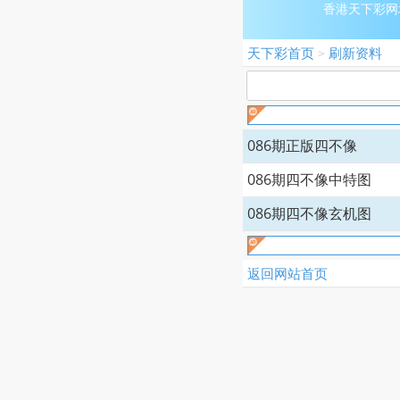
香港天下彩网址:
天下彩首页
刷新资料
>
086期正版四不像
086期四不像中特图
086期四不像玄机图
返回网站首页