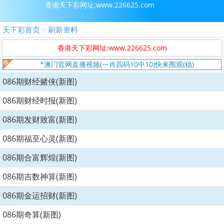
香港天下彩网址:www.226625.com
天下彩首页
刷新资料
>
香港天下彩网址:www.226625.com
*澳门官网直播视频(一肖四码10中10)快来围观(稳)
086期财经赌侠(新图)
086期财经时报(新图)
086期发财致富(新图)
086期福至心灵(新图)
086期合富辉煌(新图)
086期吉数神算(新图)
086期金运招财(新图)
086期奇算(新图)