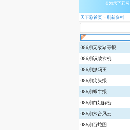
香港天下彩网址:
天下彩首页
刷新资料
>
086期无敌猪哥报
086期识破玄机
086期抓码王
086期狗头报
086期蜗牛报
086期白姐解密
086期六合风云
086期百蛇图