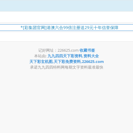
*[彩集团官网]港澳六合99倍注册送29元十年信誉保障
记好网址：226625.com
收藏书签
本站由:
九九四四天下彩资料,资料大全
天下彩玄机图,天下彩免费资料,226625.com
承诺九九四四特料网每期文字资料最准最快