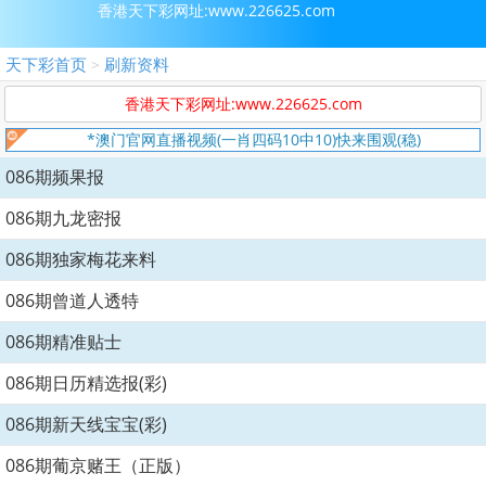
香港天下彩网址:www.226625.com
天下彩首页
刷新资料
>
香港天下彩网址:www.226625.com
*澳门官网直播视频(一肖四码10中10)快来围观(稳)
086期频果报
086期九龙密报
086期独家梅花来料
086期曾道人透特
086期精准贴士
086期日历精选报(彩)
086期新天线宝宝(彩)
086期葡京赌王（正版）