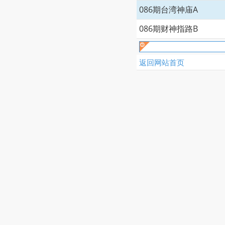
086期台湾神庙A
086期财神指路B
返回网站首页