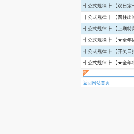
┫公式规律┣ 【双日定
┫公式规律┣ 【四柱出
┫公式规律┣ 【上期特
┫公式规律┣ 【★全年
┫公式规律┣ 【开奖日
┫公式规律┣ 【★全年
返回网站首页