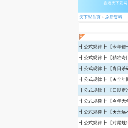
香港天下彩网址:
天下彩首页
刷新资料
>
┫公式规律┣ 【今年错
┫公式规律┣ 【精准奇
┫公式规律┣ 【肖日杀
┫公式规律┣ 【★全年
┫公式规律┣ 【日期定
┫公式规律┣ 【今年无
┫公式规律┣ 【★永远
┫公式规律┣ 【对尾规