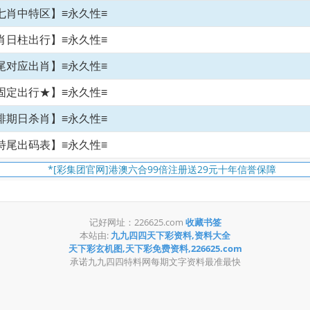
七肖中特区】≡永久性≡
肖日柱出行】≡永久性≡
尾对应出肖】≡永久性≡
固定出行★】≡永久性≡
排期日杀肖】≡永久性≡
特尾出码表】≡永久性≡
*[彩集团官网]港澳六合99倍注册送29元十年信誉保障
记好网址：226625.com
收藏书签
本站由:
九九四四天下彩资料,资料大全
天下彩玄机图,天下彩免费资料,226625.com
承诺九九四四特料网每期文字资料最准最快