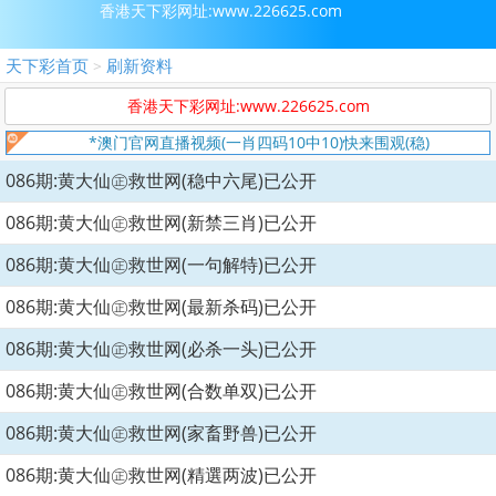
香港天下彩网址:www.226625.com
天下彩首页
刷新资料
>
香港天下彩网址:www.226625.com
*澳门官网直播视频(一肖四码10中10)快来围观(稳)
086期:黄大仙㊣救世网(稳中六尾)已公开
086期:黄大仙㊣救世网(新禁三肖)已公开
086期:黄大仙㊣救世网(一句解特)已公开
086期:黄大仙㊣救世网(最新杀码)已公开
086期:黄大仙㊣救世网(必杀一头)已公开
086期:黄大仙㊣救世网(合数单双)已公开
086期:黄大仙㊣救世网(家畜野兽)已公开
086期:黄大仙㊣救世网(精選两波)已公开