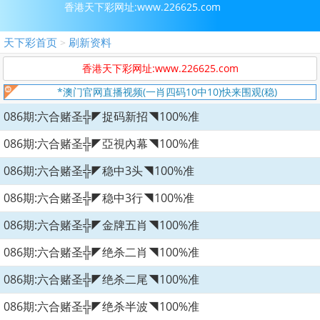
香港天下彩网址:www.226625.com
天下彩首页
刷新资料
>
香港天下彩网址:www.226625.com
*澳门官网直播视频(一肖四码10中10)快来围观(稳)
086期:六合赌圣╬◤捉码新招◥100%准
086期:六合赌圣╬◤亞視內幕◥100%准
086期:六合赌圣╬◤稳中3头◥100%准
086期:六合赌圣╬◤稳中3行◥100%准
086期:六合赌圣╬◤金牌五肖◥100%准
086期:六合赌圣╬◤绝杀二肖◥100%准
086期:六合赌圣╬◤绝杀二尾◥100%准
086期:六合赌圣╬◤绝杀半波◥100%准