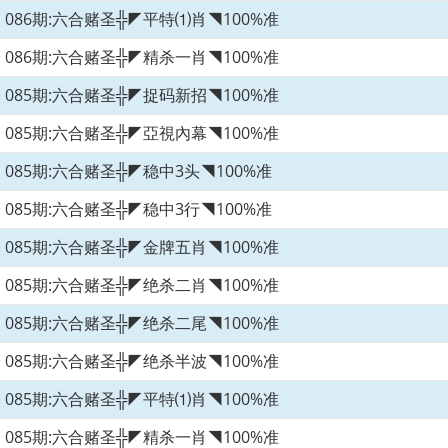
086期:六合赌圣╬◤平特⑴肖◥100%准
086期:六合赌圣╬◤精杀一肖◥100%准
085期:六合赌圣╬◤捉码新招◥100%准
085期:六合赌圣╬◤亞視內幕◥100%准
085期:六合赌圣╬◤稳中3头◥100%准
085期:六合赌圣╬◤稳中3行◥100%准
085期:六合赌圣╬◤金牌五肖◥100%准
085期:六合赌圣╬◤绝杀二肖◥100%准
085期:六合赌圣╬◤绝杀二尾◥100%准
085期:六合赌圣╬◤绝杀半波◥100%准
085期:六合赌圣╬◤平特⑴肖◥100%准
085期:六合赌圣╬◤精杀一肖◥100%准