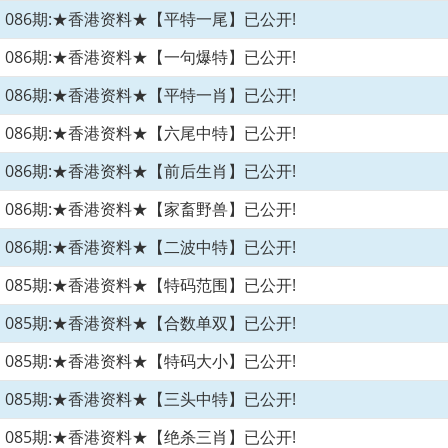
086期:★香港资料★【平特一尾】已公开!
086期:★香港资料★【一句爆特】已公开!
086期:★香港资料★【平特一肖】已公开!
086期:★香港资料★【六尾中特】已公开!
086期:★香港资料★【前后生肖】已公开!
086期:★香港资料★【家畜野兽】已公开!
086期:★香港资料★【二波中特】已公开!
085期:★香港资料★【特码范围】已公开!
085期:★香港资料★【合数单双】已公开!
085期:★香港资料★【特码大小】已公开!
085期:★香港资料★【三头中特】已公开!
085期:★香港资料★【绝杀三肖】已公开!