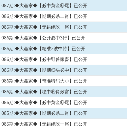
087期:◆大赢家◆【必中黄金⑥尾】已公开
086期:◆大赢家◆【期期必杀二肖】已公开
086期:◆大赢家◆【无错绝吃一尾】已公开
086期:◆大赢家◆【公开必中3行】已公开
086期:◆大赢家◆【精准2波中特】已公开
086期:◆大赢家◆【必中野兽家畜】已公开
086期:◆大赢家◆【期期③头必中】已公开
086期:◆大赢家◆【奇准特码大小】已公开
086期:◆大赢家◆【稳中⑥肖致富】已公开
086期:◆大赢家◆【必中黄金⑥尾】已公开
085期:◆大赢家◆【期期必杀二肖】已公开
085期:◆大赢家◆【无错绝吃一尾】已公开