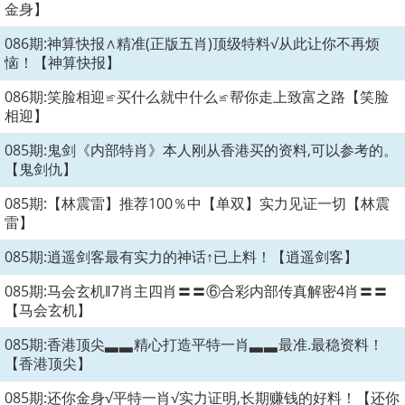
金身】
086期:神算快报∧精准(正版五肖)顶级特料√从此让你不再烦
恼！【神算快报】
086期:笑脸相迎≌买什么就中什么≌帮你走上致富之路【笑脸
相迎】
085期:鬼剑《内部特肖》本人刚从香港买的资料,可以参考的。
【鬼剑仇】
085期:【林震雷】推荐100％中【单双】实力见证一切【林震
雷】
085期:逍遥剑客最有实力的神话↑已上料！【逍遥剑客】
085期:马会玄机‖7肖主四肖〓〓⑥合彩内部传真解密4肖〓〓
【马会玄机】
085期:香港顶尖▃▃精心打造平特一肖▃▃最准.最稳资料！
【香港顶尖】
085期:还你金身√平特一肖√实力证明,长期赚钱的好料！【还你