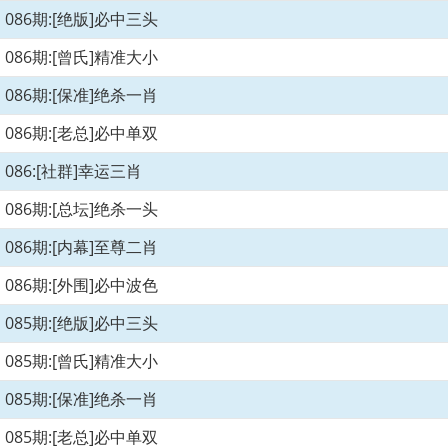
086期:[绝版]必中三头
086期:[曾氏]精准大小
086期:[保准]绝杀一肖
086期:[老总]必中单双
086:[社群]幸运三肖
086期:[总坛]绝杀一头
086期:[内幕]至尊二肖
086期:[外围]必中波色
085期:[绝版]必中三头
085期:[曾氏]精准大小
085期:[保准]绝杀一肖
085期:[老总]必中单双