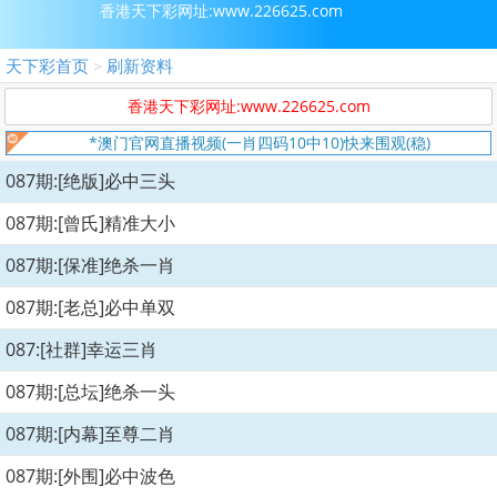
香港天下彩网址:www.226625.com
天下彩首页
刷新资料
>
香港天下彩网址:www.226625.com
*澳门官网直播视频(一肖四码10中10)快来围观(稳)
087期:[绝版]必中三头
087期:[曾氏]精准大小
087期:[保准]绝杀一肖
087期:[老总]必中单双
087:[社群]幸运三肖
087期:[总坛]绝杀一头
087期:[内幕]至尊二肖
087期:[外围]必中波色