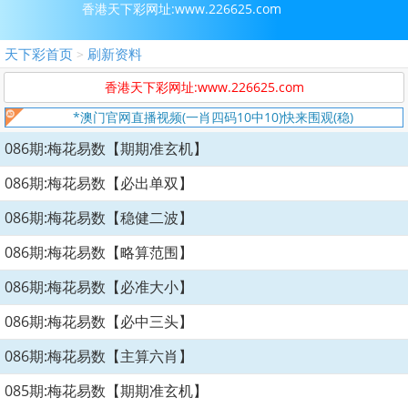
香港天下彩网址:www.226625.com
天下彩首页
刷新资料
>
香港天下彩网址:www.226625.com
*澳门官网直播视频(一肖四码10中10)快来围观(稳)
086期:梅花易数【期期准玄机】
086期:梅花易数【必出单双】
086期:梅花易数【稳健二波】
086期:梅花易数【略算范围】
086期:梅花易数【必准大小】
086期:梅花易数【必中三头】
086期:梅花易数【主算六肖】
085期:梅花易数【期期准玄机】