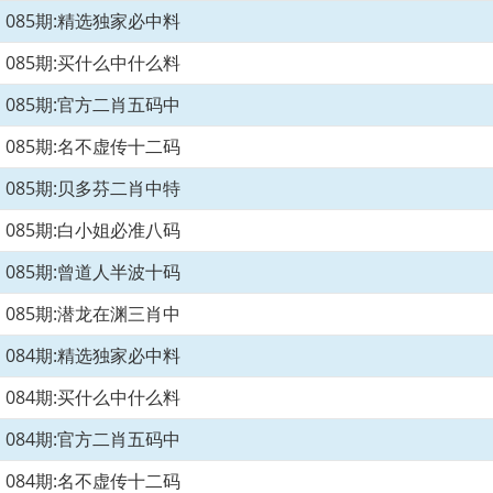
085期:精选独家必中料
085期:买什么中什么料
085期:官方二肖五码中
085期:名不虚传十二码
085期:贝多芬二肖中特
085期:白小姐必准八码
085期:曾道人半波十码
085期:潜龙在渊三肖中
084期:精选独家必中料
084期:买什么中什么料
084期:官方二肖五码中
084期:名不虚传十二码