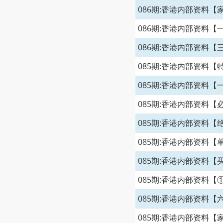
086期:香港内部资料【
086期:香港内部资料【
086期:香港内部资料【
085期:香港内部资料【
085期:香港内部资料【
085期:香港内部资料【
085期:香港内部资料【
085期:香港内部资料【
085期:香港内部资料
085期:香港内部资料【
085期:香港内部资料【
085期:香港内部资料【