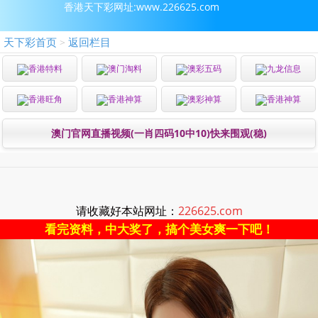
香港天下彩网址:www.226625.com
天下彩首页
返回栏目
>
香港特料
澳门淘料
澳彩五码
九龙信息
香港旺角
香港神算
澳彩神算
香港神算
澳门官网直播视频(一肖四码10中10)快来围观(稳)
请收藏好本站网址：
226625.com
看完资料，中大奖了，搞个美女爽一下吧！